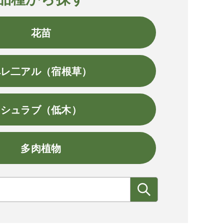
花苗
ペレ二アル（宿根草）
シュラブ（低木）
多肉植物