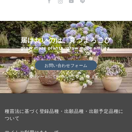
届けたいのは、育つよろこび
grow more plants, grow more smiles.
お問い合わせフォーム
後日メールにて回答させていただきます。
種苗法に基づく登録品種・出願品種・出願予定品種に
ついて