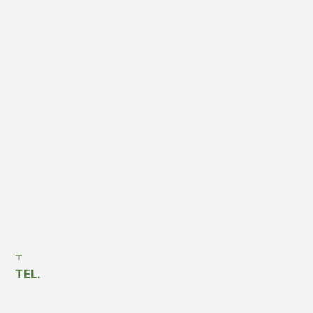
〒
TEL.