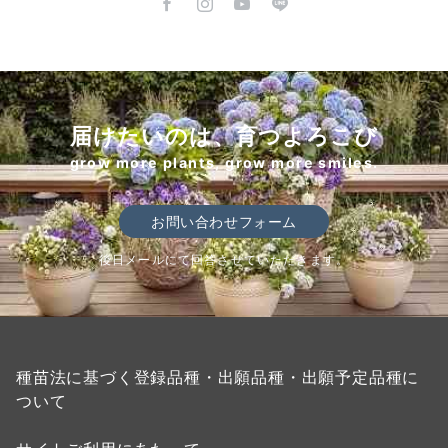
届けたいのは、育つよろこび
grow more plants, grow more smiles.
お問い合わせフォーム
後日メールにて回答させていただきます。
種苗法に基づく登録品種・出願品種・出願予定品種に
ついて