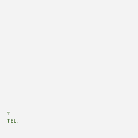
〒
TEL.