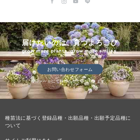
届けたいのは、育つよろこび
grow more plants, grow more smiles.
お問い合わせフォーム
後日メールにて回答させていただきます。
種苗法に基づく登録品種・出願品種・出願予定品種に
ついて