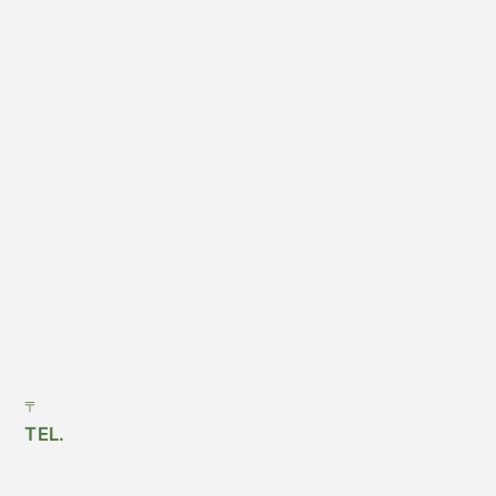
〒
TEL.