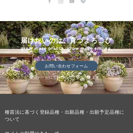
届けたいのは、育つよろこび
grow more plants, grow more smiles.
お問い合わせフォーム
後日メールにて回答させていただきます。
種苗法に基づく登録品種・出願品種・出願予定品種に
ついて