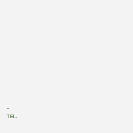
〒
TEL.