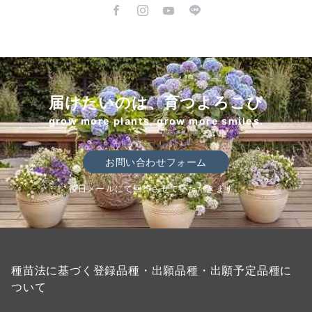
ジ
送
り
届けたいのは、育つよろこび
grow more plants, grow more smiles.
お問い合わせフォーム
後日メールにて回答させていただきます。
種苗法に基づく登録品種・出願品種・出願予定品種に
ついて