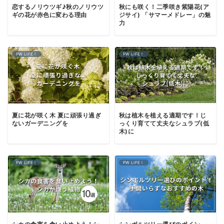
恋するノリウツギ♪秋のノリウツ
秋にも咲く！二季咲き紫陽花(ア
ギの花が赤色に変わる理由
ジサイ) 「サマーメドレー」の魅
力
PW LIFE！
PW LIFE！
夏に花が咲く木 夏に頑張り過ぎ
秋は植木を植える適期です！じ
ないガーデニングを
っくり育てて丈夫なシュラブ(低
木)に
PW LIFE！
PW LIFE！