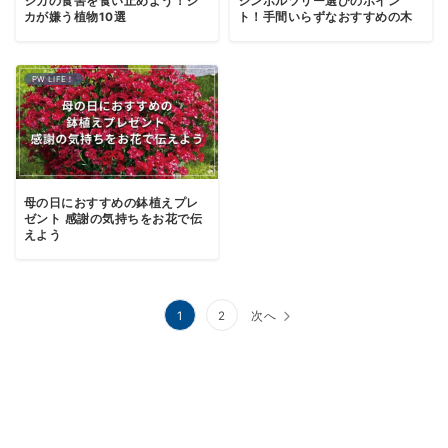
シカの食害を食い止めよう！シ
シンボルツリー選びのポイン
カが嫌う植物10選
ト！手間いらずなおすすめの木
PW LIFE！
母の日におすすめの鉢植えプレ
ゼント 感謝の気持ちをお花で伝
えよう
投
1
2
次へ
稿
の
ペ
ー