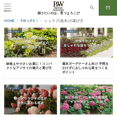
MENU
届けたいのは、育つよろこび
HOME
PW LIFE！
シュラブ(低木)の選び方
PW LIFE！
PW LIFE！
鉢植えや小さいお庭に！コンパ
週末ガーデナーさん向け 手間を
クトなアジサイの魅力と選び方
かけずにおしゃれな庭をつくる
ポイント
PW LIFE！
PW LIFE！