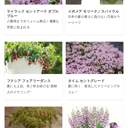
ライラック セントアーラ ダブル
イポメア モリーナ／スパイラル
ブルー
日本の夏の暑さに負けない万能カラ
八重咲きでボリューム満点！優雅な
ーリーフ
芳香に包まれる
フクシア フェアリーダンス
タイム セントグレード
夏にも上品、長く咲き続ける“貴婦
夏に咲く、進化したクリーピングタ
人のイヤリング”
イム！