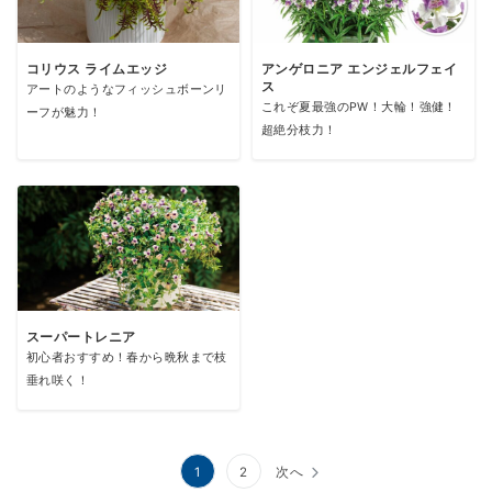
コリウス ライムエッジ
アンゲロニア エンジェルフェイ
ス
アートのようなフィッシュボーンリ
これぞ夏最強のPW！大輪！強健！
ーフが魅力！
超絶分枝力！
スーパートレニア
初心者おすすめ！春から晩秋まで枝
垂れ咲く！
投
1
2
次へ