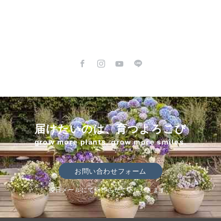
稿
の
ペ
ー
ジ
送
り
届けたいのは、育つよろこび
grow more plants, grow more smiles.
お問い合わせフォーム
後日メールにて回答させていただきます。