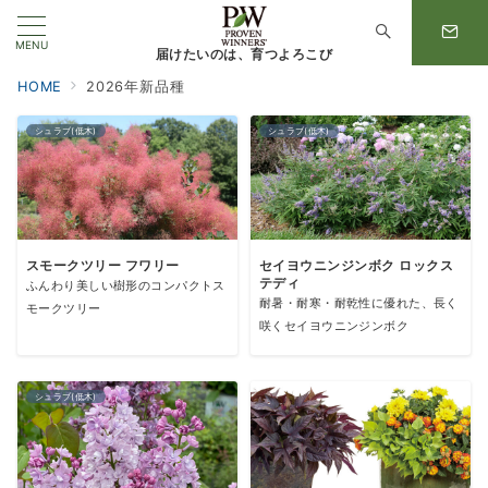
MENU
届けたいのは、育つよろこび
HOME
2026年新品種
シュラブ(低木)
シュラブ(低木)
スモークツリー フワリー
セイヨウニンジンボク ロックス
テディ
ふんわり美しい樹形のコンパクトス
耐暑・耐寒・耐乾性に優れた、長く
モークツリー
咲くセイヨウニンジンボク
シュラブ(低木)