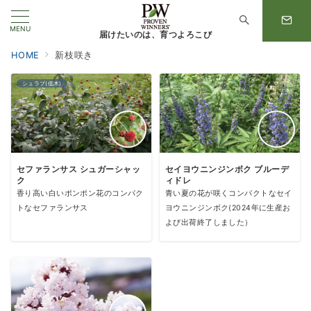
MENU
届けたいのは、育つよろこび
HOME
新枝咲き
シュラブ(低木)
セファランサス シュガーシャッ
セイヨウニンジンボク ブルーデ
ク
ィドレ
香り高い白いポンポン花のコンパク
青い夏の花が咲くコンパクトなセイ
トなセファランサス
ヨウニンジンボク(2024年に生産お
よび出荷終了しました）