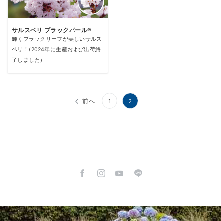
サルスベリ ブラックパール®
輝くブラックリーフが美しいサルス
ベリ！(2024年に生産および出荷終
了しました）
投
前へ
1
2
稿
の
ペ
ー
ジ
送
り