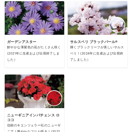
ガーデンアスター
サルスベリ ブラックパール®
鮮やかな薄紫色の花がたくさん咲く
輝くブラックリーフが美しいサルス
(2021年に生産および出荷終了しま
ベリ！(2024年に生産および出荷終
した）
了しました）
ニューギニアインパチェンス ロ
ココ
信頼のキエンツェラー社のニューギ
ニア！華やかなフリル咲き！(2022