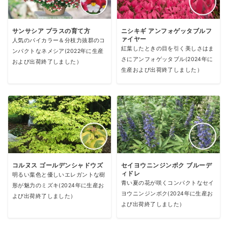
サンサシア プラスの育て方
ニシキギ アンフォゲッタブルフ
ァイヤー
人気のバイカラー＆分枝力抜群のコ
紅葉したときの目を引く美しさはま
ンパクトなネメシア(2022年に生産
さにアンフォゲッタブル(2024年に
および出荷終了しました）
生産および出荷終了しました）
コルヌス ゴールデンシャドウズ
セイヨウニンジンボク ブルーデ
ィドレ
明るい葉色と優しいエレガントな樹
青い夏の花が咲くコンパクトなセイ
形が魅力のミズキ(2024年に生産お
ヨウニンジンボク(2024年に生産お
よび出荷終了しました）
よび出荷終了しました）