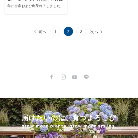
年に生産および出荷終了しました）
投
前へ
1
2
3
次へ
稿
の
ペ
ー
ジ
送
り
届けたいのは、育つよろこび
grow more plants, grow more smiles.