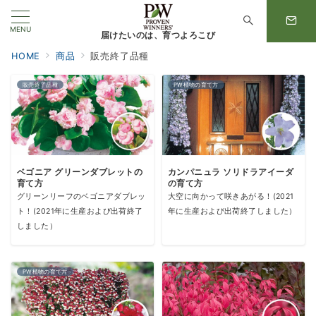
MENU
届けたいのは、育つよろこび
HOME
商品
販売終了品種
販売終了品種
PW植物の育て方
ベゴニア グリーンダブレットの
カンパニュラ ソリドラアイーダ
育て方
の育て方
グリーンリーフのベゴニアダブレッ
大空に向かって咲きあがる！(2021
ト！(2021年に生産および出荷終了
年に生産および出荷終了しました）
しました）
PW植物の育て方