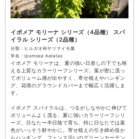
イポメア モリーナ シリーズ（4品種） スパ
イラル シリーズ（2品種）
分類：ヒルガオ科サツマイモ属
学名：
Ipomoea batatas
イポメア モリーナは、夏の強い日差しの下でも映
える上質なカラーリーフシリーズ。葉が密に茂っ
てボリューム感が出やすく、寄せ植えやハンギン
グ、花壇のグラウンドカバーまで幅広く活躍しま
す。
イポメア スパイラルは、つるがしなやかに伸びて
ボリュームよく茂る、夏に強いカラーリーフシリ
ーズ。日なた〜半日陰で育ち、特に日なたでは葉
色がいっそう鮮やかに。寄せ植えの引き締め役か
らハンギング、フェンス沿いのグリーンカーテン