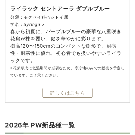
ライラック セントアーラ ダブルブルー
分類：モクセイ科ハシドイ属
学名：
Syringa ×
春から初夏に、パープルブルーの豪華な八重咲き
花房が株を覆い、庭を華やかに彩ります。
樹高120〜150cmのコンパクトな樹形で、耐病
性・耐寒性に優れ、初心者でも扱いやすいライラ
ックです。
※花芽形成に低温期間が必要なため、寒冷地のみでの販売を予定し
ています
。
ご了承ください。
詳しくはこちら
2026年 PW新品種一覧