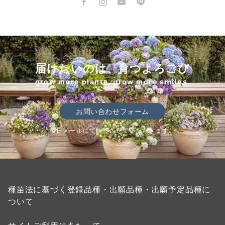
届けたいのは、育つよろこび
grow more plants, grow more smiles.
お問い合わせフォーム
後日メールにて回答させていただきます。
種苗法に基づく登録品種・出願品種・出願予定品種に
ついて