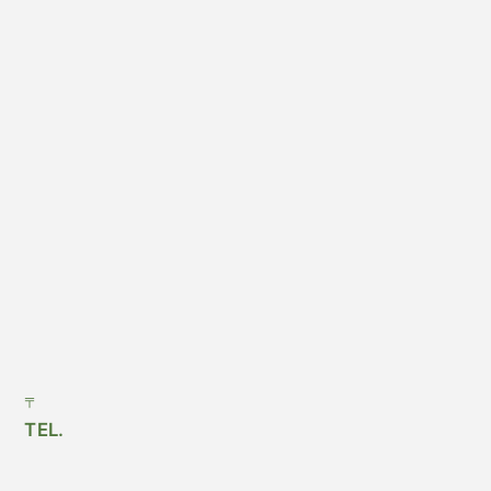
〒
TEL.