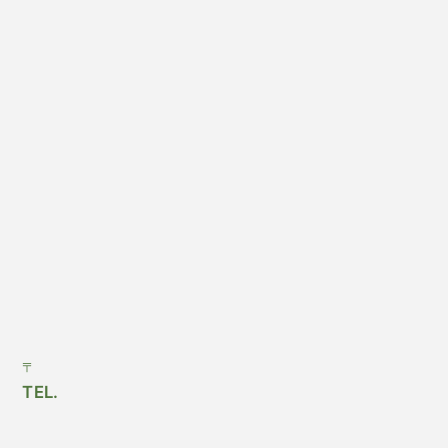
〒
TEL.