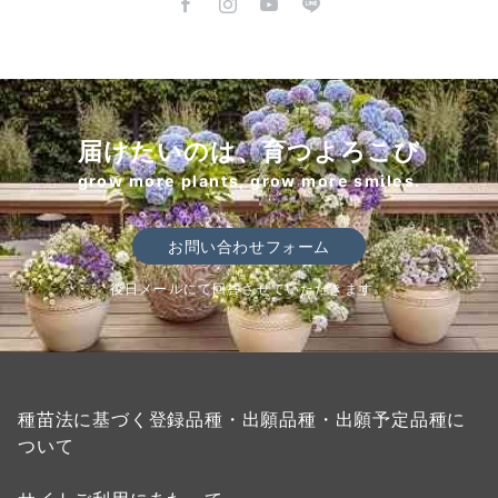
届けたいのは、育つよろこび
grow more plants, grow more smiles.
お問い合わせフォーム
後日メールにて回答させていただきます。
種苗法に基づく登録品種・出願品種・出願予定品種に
ついて