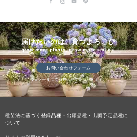
届けたいのは、育つよろこび
grow more plants, grow more smiles.
お問い合わせフォーム
後日メールにて回答させていただきます。
種苗法に基づく登録品種・出願品種・出願予定品種に
ついて