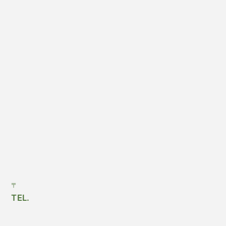
〒
TEL.