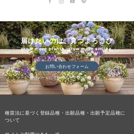
届けたいのは、育つよろこび
grow more plants, grow more smiles.
お問い合わせフォーム
後日メールにて回答させていただきます。
種苗法に基づく登録品種・出願品種・出願予定品種に
ついて