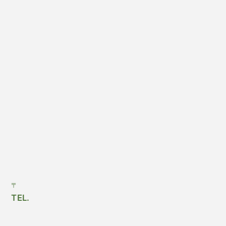
〒
TEL.