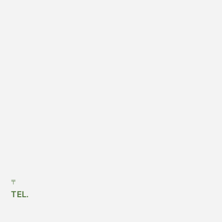
〒
TEL.