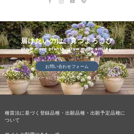
届けたいのは、育つよろこび
grow more plants, grow more smiles.
お問い合わせフォーム
後日メールにて回答させていただきます。
種苗法に基づく登録品種・出願品種・出願予定品種に
ついて