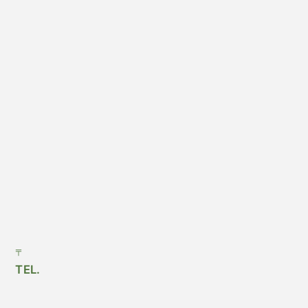
〒
TEL.