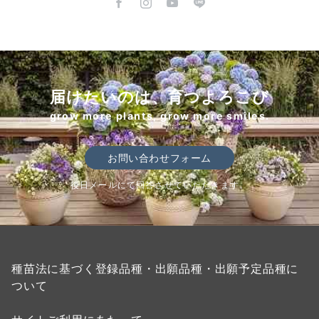
届けたいのは、育つよろこび
grow more plants, grow more smiles.
お問い合わせフォーム
後日メールにて回答させていただきます。
種苗法に基づく登録品種・出願品種・出願予定品種に
ついて