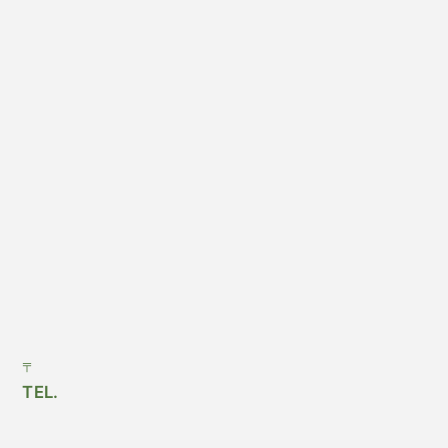
〒
TEL.