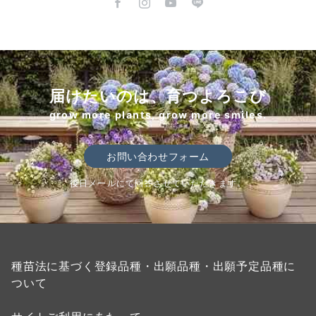
届けたいのは、育つよろこび
grow more plants, grow more smiles.
お問い合わせフォーム
後日メールにて回答させていただきます。
種苗法に基づく登録品種・出願品種・出願予定品種に
ついて