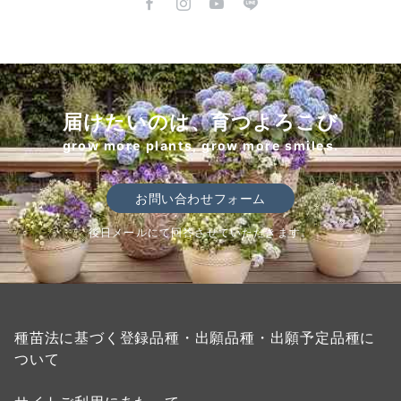
届けたいのは、育つよろこび
grow more plants, grow more smiles.
お問い合わせフォーム
後日メールにて回答させていただきます。
種苗法に基づく登録品種・出願品種・出願予定品種に
ついて