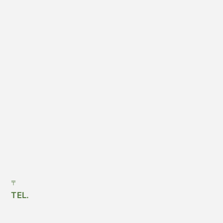
〒
TEL.