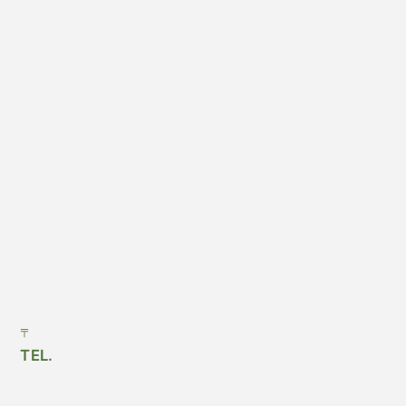
〒
TEL.