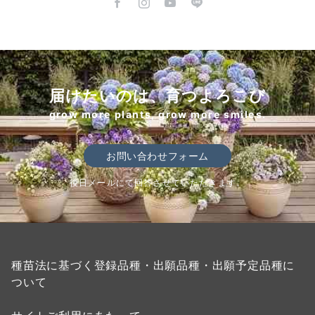
届けたいのは、育つよろこび
grow more plants, grow more smiles.
お問い合わせフォーム
後日メールにて回答させていただきます。
種苗法に基づく登録品種・出願品種・出願予定品種に
ついて