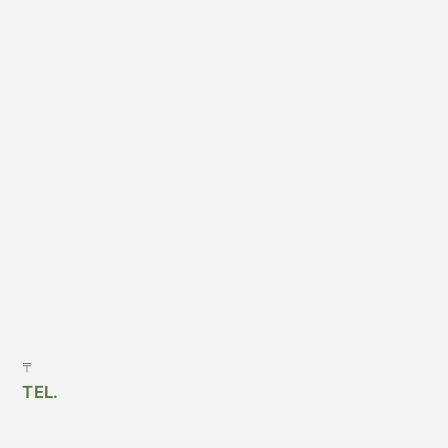
〒
TEL.