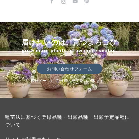
届けたいのは、育つよろこび
grow more plants, grow more smiles.
お問い合わせフォーム
後日メールにて回答させていただきます。
種苗法に基づく登録品種・出願品種・出願予定品種に
ついて