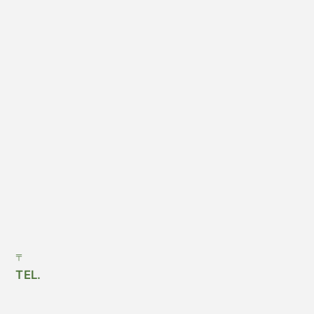
〒
TEL.