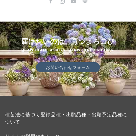
届けたいのは、育つよろこび
grow more plants, grow more smiles.
お問い合わせフォーム
後日メールにて回答させていただきます。
種苗法に基づく登録品種・出願品種・出願予定品種に
ついて