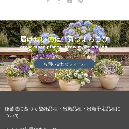
届けたいのは、育つよろこび
grow more plants, grow more smiles.
お問い合わせフォーム
後日メールにて回答させていただきます。
種苗法に基づく登録品種・出願品種・出願予定品種に
ついて