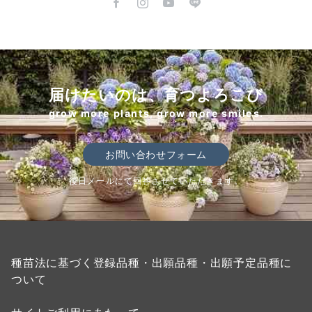
届けたいのは、育つよろこび
grow more plants, grow more smiles.
お問い合わせフォーム
後日メールにて回答させていただきます。
種苗法に基づく登録品種・出願品種・出願予定品種に
ついて