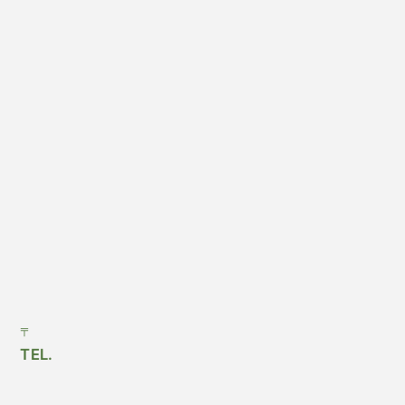
〒
TEL.