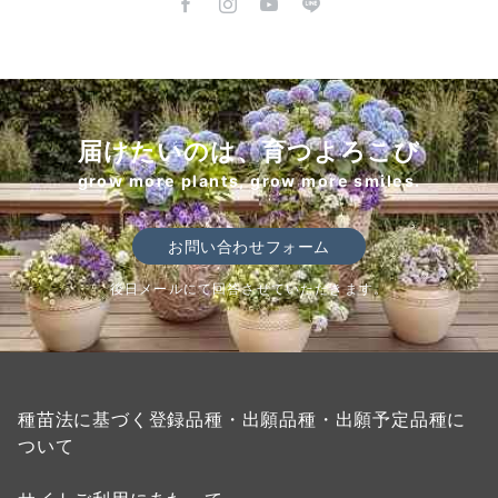
届けたいのは、育つよろこび
grow more plants, grow more smiles.
お問い合わせフォーム
後日メールにて回答させていただきます。
種苗法に基づく登録品種・出願品種・出願予定品種に
ついて