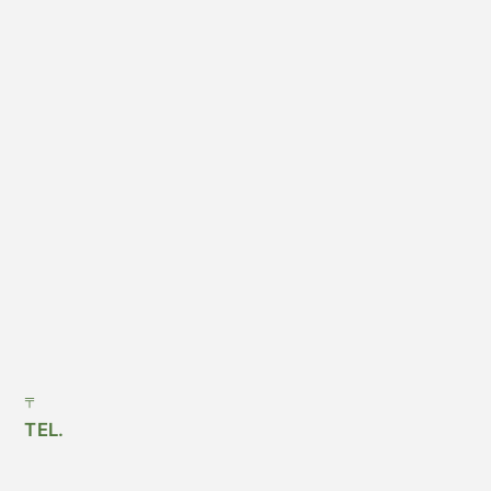
〒
TEL.