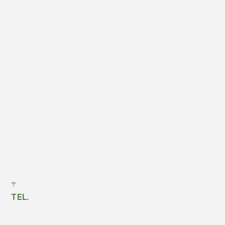
〒
TEL.