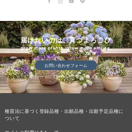
届けたいのは、育つよろこび
grow more plants, grow more smiles.
お問い合わせフォーム
後日メールにて回答させていただきます。
種苗法に基づく登録品種・出願品種・出願予定品種に
ついて