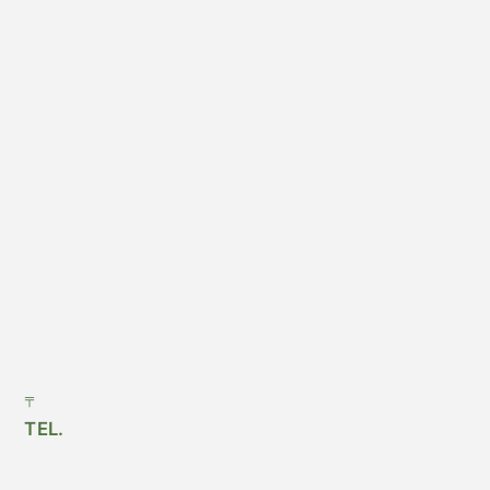
〒
TEL.