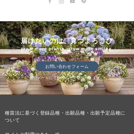
届けたいのは、育つよろこび
grow more plants, grow more smiles.
お問い合わせフォーム
後日メールにて回答させていただきます。
種苗法に基づく登録品種・出願品種・出願予定品種に
ついて