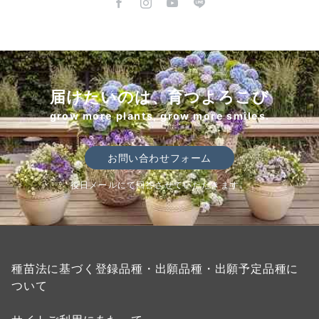
届けたいのは、育つよろこび
grow more plants, grow more smiles.
お問い合わせフォーム
後日メールにて回答させていただきます。
種苗法に基づく登録品種・出願品種・出願予定品種に
ついて