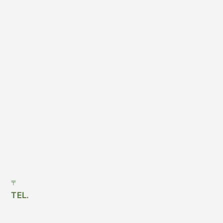
〒
TEL.