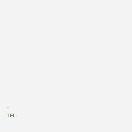
〒
TEL.