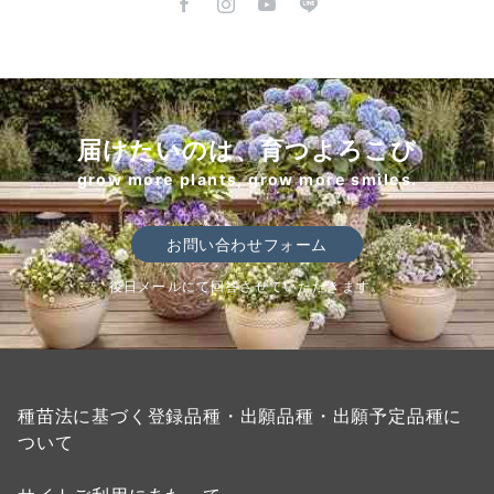
届けたいのは、育つよろこび
grow more plants, grow more smiles.
お問い合わせフォーム
後日メールにて回答させていただきます。
種苗法に基づく登録品種・出願品種・出願予定品種に
ついて