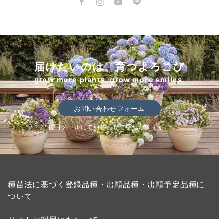
届けたいのは、育つよろこび
grow more plants, grow more smiles.
お問い合わせフォーム
後日メールにて回答させていただきます。
種苗法に基づく登録品種・出願品種・出願予定品種に
ついて