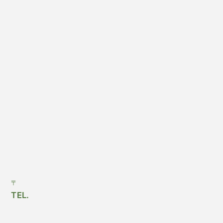
〒
TEL.