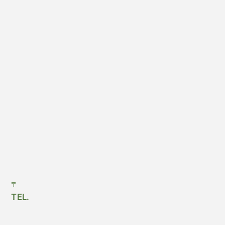
〒
TEL.