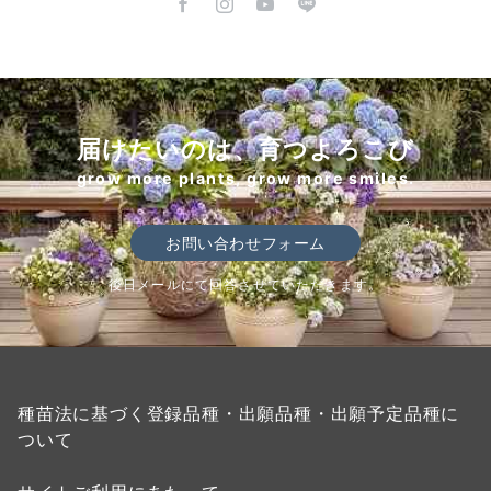
届けたいのは、育つよろこび
grow more plants, grow more smiles.
お問い合わせフォーム
後日メールにて回答させていただきます。
種苗法に基づく登録品種・出願品種・出願予定品種に
ついて