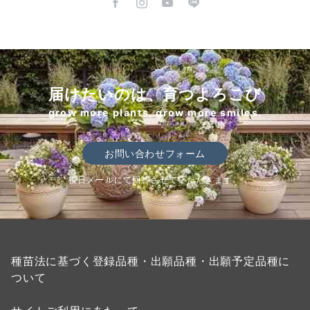
届けたいのは、育つよろこび
grow more plants, grow more smiles.
お問い合わせフォーム
後日メールにて回答させていただきます。
種苗法に基づく登録品種・出願品種・出願予定品種に
ついて