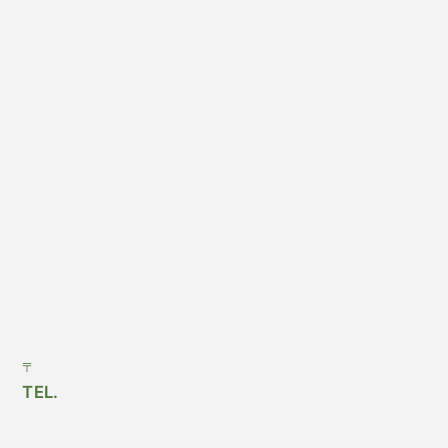
〒
TEL.