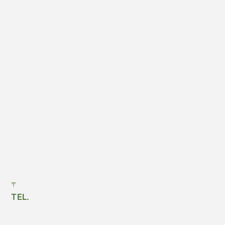
〒
TEL.