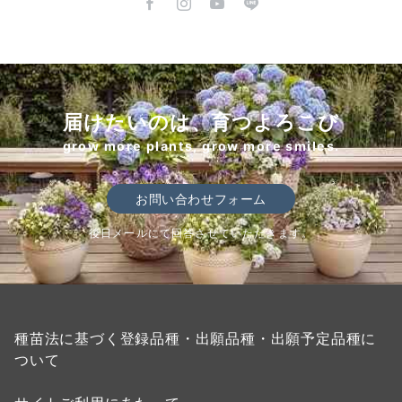
届けたいのは、育つよろこび
grow more plants, grow more smiles.
お問い合わせフォーム
後日メールにて回答させていただきます。
種苗法に基づく登録品種・出願品種・出願予定品種に
ついて