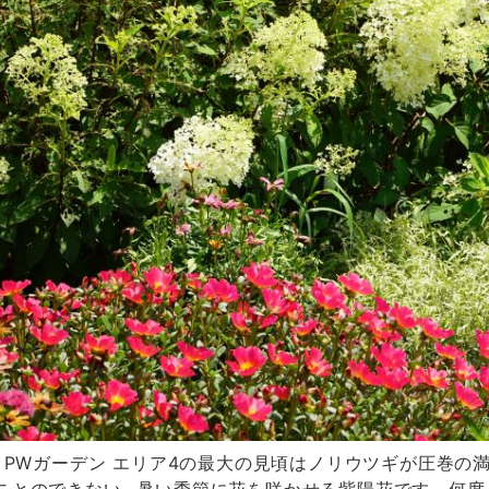
。PWガーデン エリア4の最大の見頃はノリウツギが圧巻の
ことのできない…暑い季節に花を咲かせる紫陽花です。何度