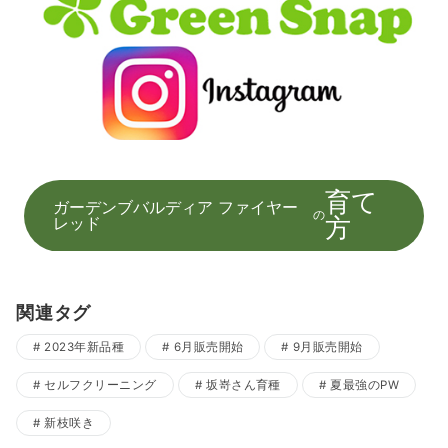
育て
ガーデンブバルディア ファイヤー
の
方
レッド
関連タグ
2023年新品種
6月販売開始
9月販売開始
セルフクリーニング
坂嵜さん育種
夏最強のPW
新枝咲き