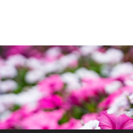
ジ
送
り