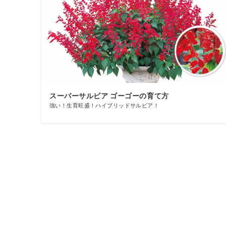
スーパーサルビア ゴーゴーの育て方
強い！生育旺盛！ハイブリッドサルビア！
投
稿
の
ペ
ー