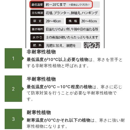
非耐寒性植物
1
最低温度が10℃以上必要な植物
は、寒さを苦手と
する非耐寒性植物と呼ばれます。
半耐寒性植物
最低温度が0℃～10℃程度の植物
は、寒さに応じ
2
て防寒対策を行うことが必要な半耐寒性植物で
す。
耐寒性植物
3
耐寒温度が0℃かそれ以下の植物
は、寒さに強い耐
寒性植物になります。