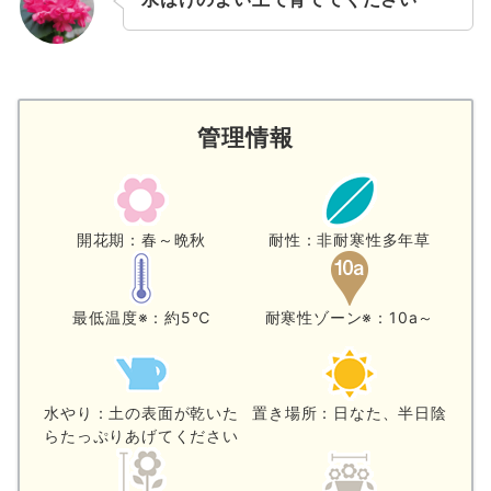
管理情報
開花期：春～晩秋
耐性：非耐寒性多年草
最低温度※：約5℃
耐寒性ゾーン※：10a～
水やり：土の表面が乾いた
置き場所：日なた、半日陰
らたっぷりあげてください