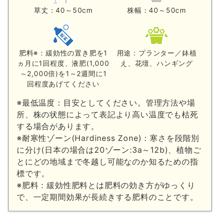
草丈：40～50cm
株幅：40～50cm
肥料※：緩効性の置き肥を1
用途：プランター／鉢植
ヵ月に1回程度、液肥(1,000
え、花壇、ハンギング
～2,000倍)を1～2週間に1
回程度あげてください
※最低温度：目安としてください。管理方法や場
所、株の状態によって表記より高い温度でも枯死
する場合があります。
※耐寒性ゾーン(Hardiness Zone)：寒さを段階別
に分け(日本の場合は20ゾーン:3a～12b)、植物ご
とにどの地域まで冬越し可能なのか知るための指
標です。
※肥料：緩効性肥料とは肥料の効き方がゆっくり
で、一定期間効果が長続きする肥料のことです。