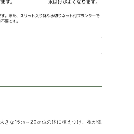
り大きな15㎝～20㎝位の鉢に植えつけ、根が張