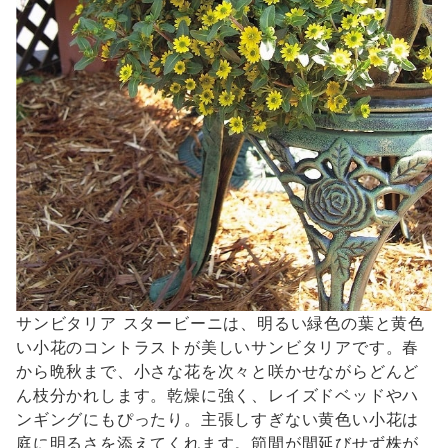
サンビタリア スタービーニは、明るい緑色の葉と黄色
い小花のコントラストが美しいサンビタリアです。春
から晩秋まで、小さな花を次々と咲かせながらどんど
ん枝分かれします。乾燥に強く、レイズドベッドやハ
ンギングにもぴったり。主張しすぎない黄色い小花は
庭に明るさを添えてくれます。節間が間延びせず株が