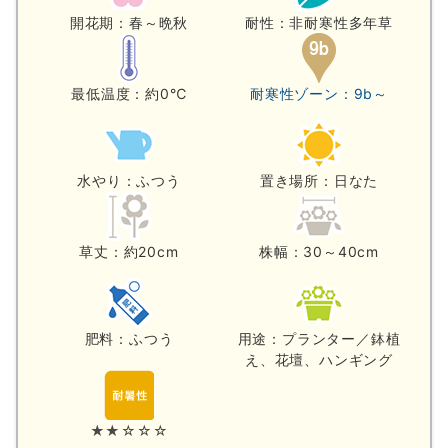
開花期：春～晩秋
耐性：非耐寒性多年草
最低温度：約0℃
耐寒性ゾーン：9b～
水やり：ふつう
置き場所：日なた
草丈：約20cm
株幅：30～40cm
肥料：ふつう
用途：プランター／鉢植
え、花壇、ハンギング
★★☆☆☆