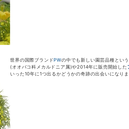
世界の国際ブランド
PW
の中でも新しい園芸品種という
(オオバコ科メカルドニア属)や2014年に販売開始した
いった10年に1つ出るかどうかの奇跡の出会いになり