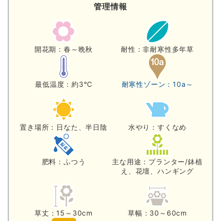
管理情報
開花期：春～晩秋
耐性：非耐寒性多年草
最低温度：約3℃
耐寒性ゾーン：10a～
置き場所：日なた、半日陰
水やり：すくなめ
肥料：ふつう
主な用途：プランター/鉢植
え、花壇、ハンギング
草丈：15～30cm
草幅：30～60cm