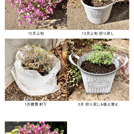
12月上旬
12月上旬 切り戻し
1月積雪 軒下
3月 切り戻し&植え替え