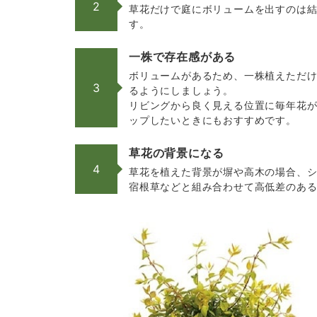
2
草花だけで庭にボリュームを出すのは
す。
一株で存在感がある
ボリュームがあるため、一株植えただけ
3
るようにしましょう。
リビングから良く見える位置に毎年花
ップしたいときにもおすすめです。
草花の背景になる
4
草花を植えた背景が塀や高木の場合、シ
宿根草などと組み合わせて高低差のあ