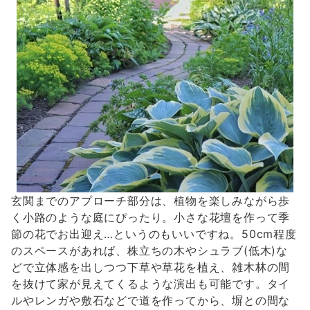
玄関までのアプローチ部分は、植物を楽しみながら歩
く小路のような庭にぴったり。小さな花壇を作って季
節の花でお出迎え…というのもいいですね。50cm程度
のスペースがあれば、株立ちの木やシュラブ(低木)な
どで立体感を出しつつ下草や草花を植え、雑木林の間
を抜けて家が見えてくるような演出も可能です。タイ
ルやレンガや敷石などで道を作ってから、塀との間な